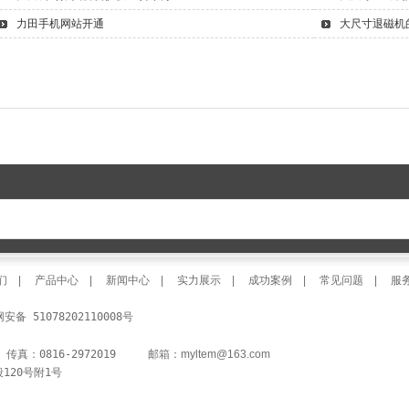
力田手机网站开通
大尺寸退磁机
们
|
产品中心
|
新闻中心
|
实力展示
|
成功案例
|
常见问题
|
服
安备 51078202110008号

  传真：0816-2972019     邮箱：
myltem@163.com
120号附1号