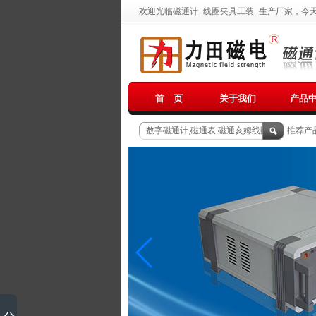
欢迎光临磁通计_线圈夹具工装_生产厂家，今
首 页
关于我们
产品
推荐产