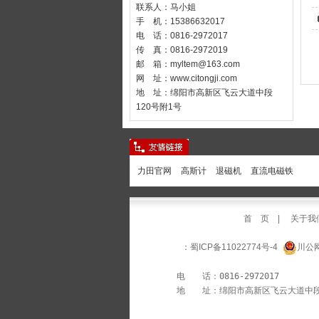
联系人：马小姐
手 机：15386632017
电 话：0816-2972017
传 真：0816-2972019
邮 箱：
myltem@163.com
网 址：
www.citongji.com
地 址：绵阳市高新区飞云大道中段
120号附1号
力田官网
高斯计
退磁机
直流电磁铁
首 页
|
关于我
：蜀ICP备11022774号-4
川公网
        电　　话：0816-2972017       
        地　　址：绵阳市高新区飞云大道中段