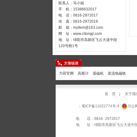
联系人：马小姐
手 机：15386632017
电 话：0816-2972017
传 真：0816-2972019
邮 箱：
myltem@163.com
网 址：
www.citongji.com
地 址：绵阳市高新区飞云大道中段
120号附1号
力田官网
高斯计
退磁机
直流电磁铁
首 页
|
关于我
：蜀ICP备11022774号-4
川公网
        电　　话：0816-2972017       
        地　　址：绵阳市高新区飞云大道中段