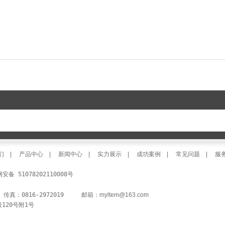
们
|
产品中心
|
新闻中心
|
实力展示
|
成功案例
|
常见问题
|
服
安备 51078202110008号

  传真：0816-2972019     邮箱：
myltem@163.com
120号附1号