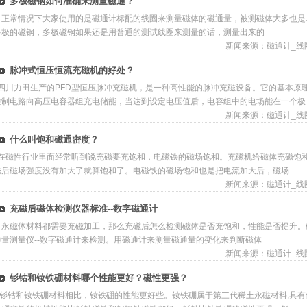
多极磁钢如何准确来测量磁通？
正常情况下大家使用的是磁通计标配的线圈来测量磁体的磁通量，被测磁体大多也是
多极的磁钢，多极磁钢如果还是用普通的测试线圈来测量的话，测量出来的
新闻来源：
磁通计_线
脉冲式恒压恒流充磁机的好处？
四川力田生产的PFD型恒压脉冲充磁机，是一种高性能的脉冲充磁设备。它的基本原
控制电路向高压电容器组充电储能，当达到设定电压值后，电容组中的电场能在一个极
新闻来源：
磁通计_线
什么叫饱和磁通密度？
在磁性行业里面经常听到说充磁要充饱和，电磁铁的磁场饱和。充磁机给磁体充磁饱
磁后磁场强度没有加大了就算饱和了。电磁铁的磁场饱和也是把电流加大后，磁场
新闻来源：
磁通计_线
充磁后磁体检测仪器标准--数字磁通计
永磁体材料都需要充磁加工，那么充磁后怎么检测磁体是否充饱和，性能是否提升。
通量测量仪--数字磁通计来检测。用磁通计来测量磁通量的变化来判断磁体
新闻来源：
磁通计_线
钐钴和钕铁硼材料哪个性能更好？磁性更强？
钐钴和钕铁硼材料相比，钕铁硼的性能更好些。钕铁硼属于第三代稀土永磁材料,具有