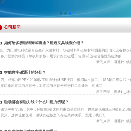
公司新闻
如何给多极磁钢测试磁通？磁通夹具线圈介绍？
四川力田磁电科技是专业生产永磁材料、软磁材料和硅钢材料测量的自动化设备和仪
据客户提供的样品（单极和多极）用设计好的磁通工装 测试 选定合格性能磁体的
新闻来源：
磁通计_线
智能数字磁通计的好处？
四川成都力田PEX-2100数字磁通计有USB接口，模拟输出接口。USB接口可以
出接口输出直流电压信号，对直流电压信号可进行二次处理，构成二
新闻来源：
磁通计_线
磁场都会有磁力线？什么叫磁力线呢？
磁场中有NS极，其中，N极和S极之间的曲线是连续的，也就是说曲线从N极直至S极
和贯穿。这种现象说明，磁铁的磁极之间存在某种联系。因此，我们可
新闻来源：
磁通计_线