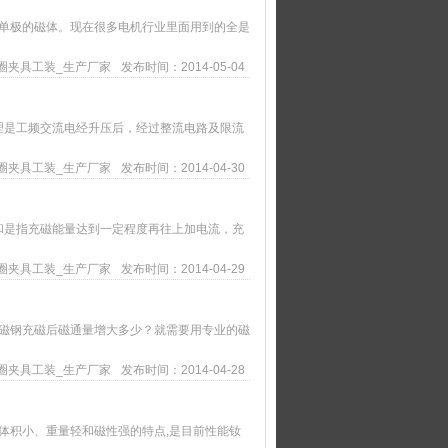
单极的磁体。现在很多电机行业里面用到的全是
圈夹具工装_生产厂家
发布时间：2014-05-04
理是工频交流电经升压后，经过整流电路及限流
圈夹具工装_生产厂家
发布时间：2014-04-30
和是指充磁能量达到一定程度再往上加电流，充
圈夹具工装_生产厂家
发布时间：2014-04-29
磁钢充磁后磁通量增大多少？就需要用专业的磁
圈夹具工装_生产厂家
发布时间：2014-04-28
体积小、重量轻和磁性强的特点,是目前性能钕