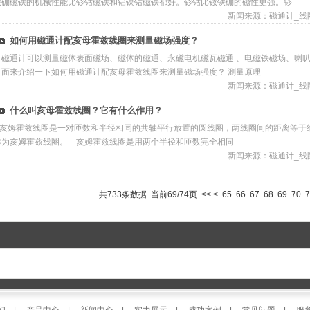
铁硼磁铁的机械性能比钐钴磁铁和铝镍钴磁铁都好。钐钴比钕铁硼的磁性更强。钐
新闻来源：
磁通计_线
如何用磁通计配亥母霍兹线圈来测量磁场强度？
磁通计可以测量磁体表面磁场、磁体的磁通、永磁电机磁瓦磁通 、电磁铁磁场、喇叭
下面来介绍一下如何用磁通计配亥母霍兹线圈来测量磁场强度？ 測量原理
新闻来源：
磁通计_线
什么叫亥母霍兹线圈？它有什么作用？
亥姆霍兹线圈是一对匝数和半径相同的共轴平行放置的圆线圈，两线圈间的距离等于线
称为亥姆霍兹线圈。 亥姆霍兹线圈是用两个半径和匝数完全相同
新闻来源：
磁通计_线
共733条数据 当前69/74页
<<
<
65
66
67
68
69
70
7